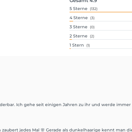
Gesamt
4.9
5
Sterne
(132)
4
Sterne
(3)
3
Sterne
(0)
2
Sterne
(2)
1
Stern
(1)
bar. Ich gehe seit einigen Jahren zu ihr und werde immer w
n zaubert jedes Mal 🌸 Gerade als dunkelhaarige kennt man d