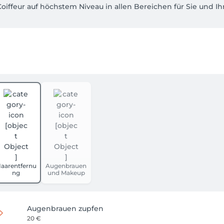
oiffeur auf höchstem Niveau in allen Bereichen für Sie und Ihn
t- und Arbeitsaufwand. Werfe gerne einen Blick hinein und scha
für deine Liebsten? In unserem Salon kannst du natürlich a
aarentfernu
Augenbrauen
ng
und Makeup
Augenbrauen zupfen
20 €