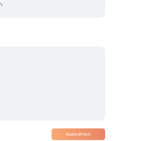
.

ue ob etwas für dich dabei ist.

uch einen Gutschein erwerben und diesen 
Auswählen