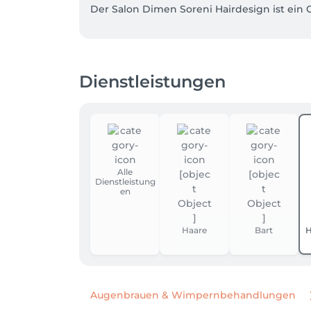
Der Salon Dimen Soreni Hairdesign ist ein C
Die Preise variieren je nach Haarlänge, Zei
Du suchst nach einem passenden Geschenk 
Dienstleistungen
dann zum passenden Anlass verschenken.
Alle
Dienstleistung
en
Haare
Bart
H
Augenbrauen & Wimpernbehandlungen