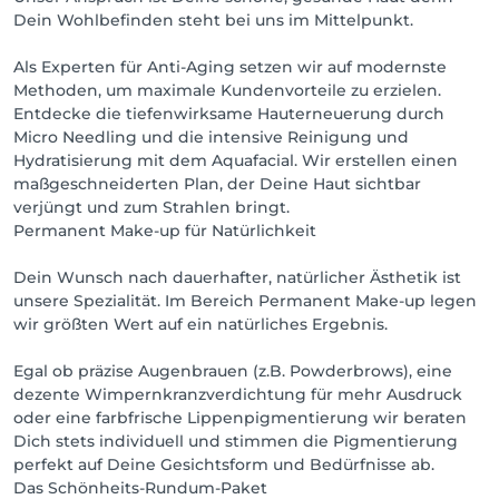
Dein Wohlbefinden steht bei uns im Mittelpunkt.
• Lash- & Browlifting

• Permanent Make-up

Als Experten für Anti-Aging setzen wir auf modernste
• Kopfhautpigmentierung (SMP)

Methoden, um maximale Kundenvorteile zu erzielen.
Entdecke die tiefenwirksame Hauterneuerung durch
Parkplätze findest du bequem direkt neben dem 
Micro Needling und die intensive Reinigung und
Salon.

Hydratisierung mit dem Aquafacial. Wir erstellen einen
maßgeschneiderten Plan, der Deine Haut sichtbar
Sollte online mal kein freier Termin angezeigt 
verjüngt und zum Strahlen bringt.
werden, schreibe uns gerne eine Nachricht bei 
Permanent Make-up für Natürlichkeit
Whatsapp - 0173 150 24 30.
Dein Wunsch nach dauerhafter, natürlicher Ästhetik ist
unsere Spezialität. Im Bereich Permanent Make-up legen
wir größten Wert auf ein natürliches Ergebnis.
Egal ob präzise Augenbrauen (z.B. Powderbrows), eine
dezente Wimpernkranzverdichtung für mehr Ausdruck
oder eine farbfrische Lippenpigmentierung wir beraten
Dich stets individuell und stimmen die Pigmentierung
perfekt auf Deine Gesichtsform und Bedürfnisse ab.
Das Schönheits-Rundum-Paket