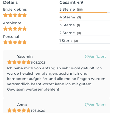
Details
Gesamt
4.9
Endergebnis
5
Sterne
(86)
4
Sterne
(5)
Ambiente
3
Sterne
(1)
2
Sterne
(0)
Personal
1
Stern
(0)
Yasemin
Verifiziert
6.08.2026
Ich habe mich von Anfang an sehr wohl gefühlt. Ich
wurde herzlich empfangen, ausführlich und
kompetent aufgeklärt und alle meine Fragen wurden
verständlich beantwortet kann ich mit gutem
Gewissen weiterempfehlen!
Anna
Verifiziert
1.08.2026