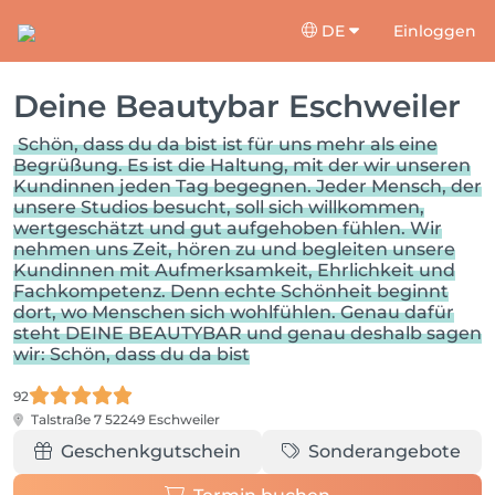
DE
Einloggen
Deine Beautybar Eschweiler
Schön, dass du da bist ist für uns mehr als eine
Begrüßung. Es ist die Haltung, mit der wir unseren
Kundinnen jeden Tag begegnen. Jeder Mensch, der
unsere Studios besucht, soll sich willkommen,
wertgeschätzt und gut aufgehoben fühlen. Wir
nehmen uns Zeit, hören zu und begleiten unsere
Kundinnen mit Aufmerksamkeit, Ehrlichkeit und
Fachkompetenz. Denn echte Schönheit beginnt
dort, wo Menschen sich wohlfühlen. Genau dafür
steht DEINE BEAUTYBAR und genau deshalb sagen
wir: Schön, dass du da bist
92
Talstraße 7
52249 Eschweiler
Geschenkgutschein
Sonderangebote