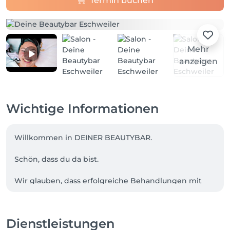
Termin buchen
Mehr
anzeigen
Wichtige Informationen
Willkommen in DEINER BEAUTYBAR.

Schön, dass du da bist.

Wir glauben, dass erfolgreiche Behandlungen mit 
einer ehrlichen Analyse beginnen. Deshalb nehmen 
wir uns Zeit, deine Wünsche zu verstehen und 
gemeinsam den passenden Behandlungsweg zu 
Dienstleistungen
finden.
