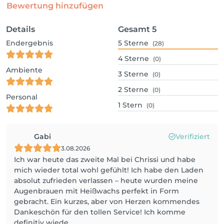
Bewertung hinzufügen
Details
Gesamt
5
Endergebnis
5
Sterne
(28)
4
Sterne
(0)
Ambiente
3
Sterne
(0)
2
Sterne
(0)
Personal
1
Stern
(0)
Gabi
Verifiziert
3.08.2026
Ich war heute das zweite Mal bei Chrissi und habe
mich wieder total wohl gefühlt! Ich habe den Laden
absolut zufrieden verlassen – heute wurden meine
Augenbrauen mit Heißwachs perfekt in Form
gebracht. Ein kurzes, aber von Herzen kommendes
Dankeschön für den tollen Service! Ich komme
definitiv wiede...