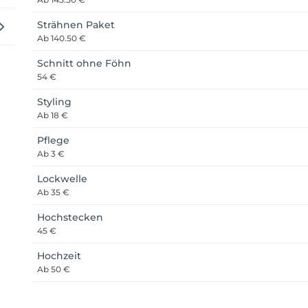
Strähnen Paket
Ab
140.50 €
Schnitt ohne Föhn
54 €
Styling
Ab
18 €
Pflege
Ab
3 €
Lockwelle
Ab
35 €
Hochstecken
45 €
Hochzeit
Ab
50 €