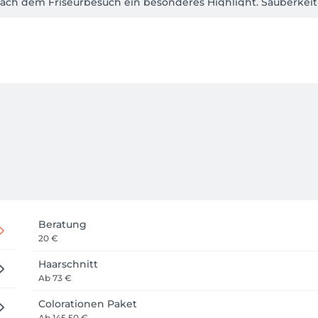
nach dem Friseurbesuch ein besonderes Highlight. Sauberkeit 
Beratung
20 €
Haarschnitt
Ab
73 €
Colorationen Paket
Ab
145.50 €