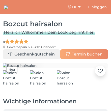
DE
Einloggen
Bozcut hairsalon
Herzlich Wilkommen Dein Look beginnt hier.
8
Gewerbepark 6B
53913 Odendorf
Geschenkgutschein
Termin buchen
Neu
Wichtige Informationen