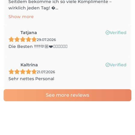
Seitdem bekomme ich so viele Komplimente –
wirklich jeden Tag! �...
Show more
Tatjana
Verified
29.07.2026
Die Besten ‼️‼️‼️🫶🏼❤️👌🏼👌🏼👌🏼
Kaltrina
Verified
21.07.2026
Sehr nettes Personal
See more reviews