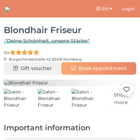
EN
Login
Blondhair Friseur
"Deine Schönheit, unsere Stärke"
154
Burgschmietstraße 42
90419 Nürnberg
Gift voucher
Book appointment
Show
more
Important information