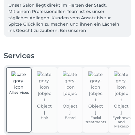
Unser Salon liegt direkt im Herzen der Stadt.

Mit einem Professionellen Team ist es unser 
tägliches Anliegen, Kunden vom Ansatz bis zur 
Spitze Glücklich zu machen und ihnen ein Lächeln 
ins Gesicht zu zaubern. Bei unseren 
Markenprodukten legen wir hohen Wert auf Qualität 
und Vertrauen. Daher nutzen wir nur exklusive 
Marken wie Olaplex,Newsha, Loreal und Evo

Services
All services
Hair
Beard
Facial
Eyebrows
treatments
and
Makeup