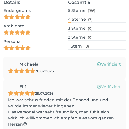
Details
Gesamt
5
Endergebnis
5
Sterne
(156)
4
Sterne
(7)
Ambiente
3
Sterne
(0)
2
Sterne
(0)
Personal
1
Stern
(0)
Michaela
Verifiziert
30.07.2026
Elif
Verifiziert
29.07.2026
Ich war sehr zufrieden mit der Behandlung und
würde immer wieder hingehen.
Das Personal war sehr freundlich, man fühlt sich
wirklich willkommen.Ich empfehle es vom ganzen
Herzen😊