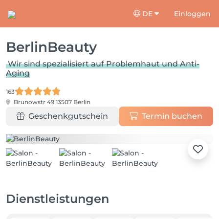
DE
Einloggen
BerlinBeauty
Wir sind spezialisiert auf Problemhaut und Anti-
Aging
163
Brunowstr 49
13507 Berlin
Geschenkgutschein
Termin buchen
Dienstleistungen