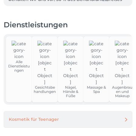
zu berechnen.

Bei Verspätung verkürzt sich die Behandlungszeit 
entsprechend; der volle Behandlungspreis bleibt 
Dienstleistungen
bestehen.
Alle
Dienstleistu
ngen
Gesichtsbe
Nägel,
Massage &
Augenbrau
handlungen
Hände &
Spa
en und
Füße
Makeup
Kosmetik für Teenager