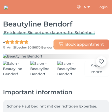
EN
Login
Beautyline Bendorf
Entdecken Sie bei uns dauerhafte Schönheit
4
Book appointment
Am Silbecher 30
56170 Bendorf
Show
more
Important information
Schöne Haut beginnt mit der richtigen Expertise.
