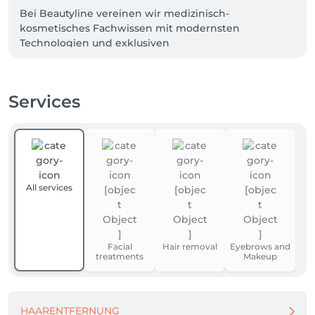
Bei Beautyline vereinen wir medizinisch-
kosmetisches Fachwissen mit modernsten 
Technologien und exklusiven 
Behandlungsmethoden. Mit über 17 Jahren 
Erfahrung entwickeln wir individuelle Lösungen für 
Hautbild, Haarentfernung und Anti-Aging – 
Services
professionell, hochwertig und ergebnisorientiert.

Unsere Praxis steht für Qualität, Hygiene, Vertrauen 
und sichtbare Resultate.

Denn wahre Schönheit entsteht dort, wo 
All services
Kompetenz auf Leidenschaft trifft.
Facial
Hair removal
Eyebrows and
treatments
Makeup
HAARENTFERNUNG