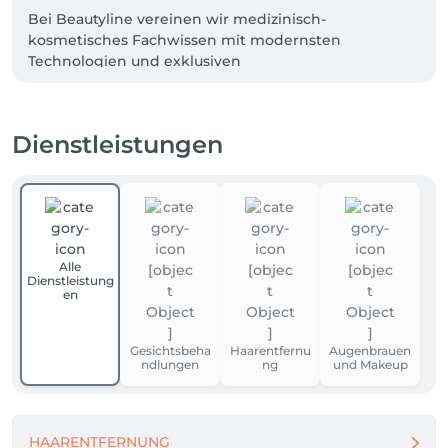
Bei Beautyline vereinen wir medizinisch-
kosmetisches Fachwissen mit modernsten 
Technologien und exklusiven 
Behandlungsmethoden. Mit über 17 Jahren 
Erfahrung entwickeln wir individuelle Lösungen für 
Hautbild, Haarentfernung und Anti-Aging – 
Dienstleistungen
professionell, hochwertig und ergebnisorientiert.

Unsere Praxis steht für Qualität, Hygiene, Vertrauen 
und sichtbare Resultate.

Denn wahre Schönheit entsteht dort, wo 
Alle
Kompetenz auf Leidenschaft trifft.
Dienstleistung
en
Gesichtsbeha
Haarentfernu
Augenbrauen
ndlungen
ng
und Makeup
HAARENTFERNUNG