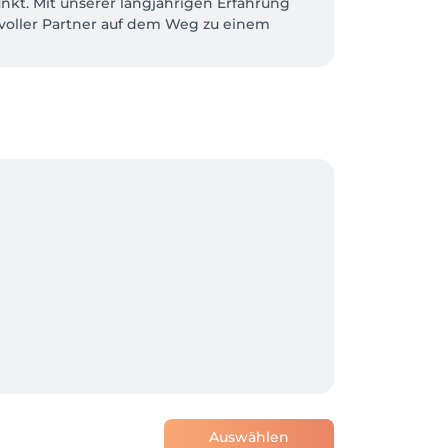
nkt. Mit unserer langjährigen Erfahrung 
voller Partner auf dem Weg zu einem 
zu erfüllen. Transparente Preise, die Ihnen 
ne legen wir großen Wert auf Ihre 
 Fachkompetenz und ein tiefes Verständnis 
hiedenen Plattformen wissen wir, dass wir 
ziele erreichen – wir freuen uns darauf, 


Auswählen