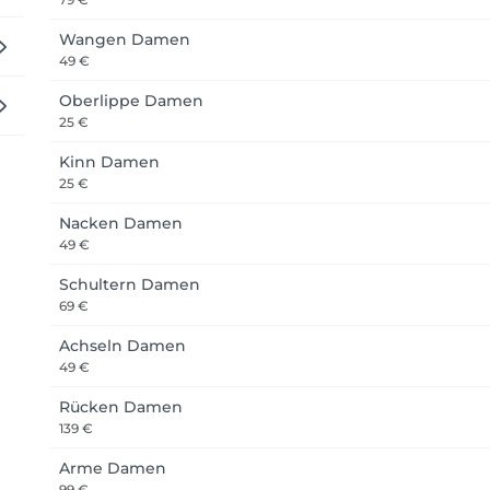
Wangen Damen
49 €
 telefonisch, per E-Mail oder über unsere Website. Mit der 
Oberlippe Damen
25 €
Kinn Damen
gnisse eintreten können. Daher haben wir die folgenden Stor
25 €
Nacken Damen
g kostenfrei.

49 €
 Stornierung stellen wir 50 % des Behandlungspreises in Rech
Schultern Damen
69 €
 Stornierung stellen wir 70 % des Behandlungspreises in Rech
Achseln Damen
 Stornierung stellen wir 80 % des Behandlungspreises in Rechn
49 €
Rücken Damen
scheinen zum vereinbarten Termin wird der volle Behandlungsp
139 €
Arme Damen
99 €