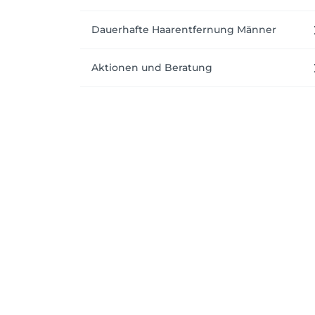
1. Buchung von Terminen

Dauerhafte Haarentfernung Männer
Die Buchung eines Termins erfolgt entweder
allgemeinen Geschäftsbedingungen.

Aktionen und Beratung
2. Stornierungsbedingungen

Wir verstehen, dass unvorhergesehene Erei
- Bis 72 Stunden vor dem Termin: Stornierun
- Bis 48 Stunden vor dem Termin: Bei einer
- Bis 24 Stunden vor dem Termin: Bei einer
- Bis 12 Stunden vor dem Termin: Bei einer
- Nicht erscheinen zum Termin: Bei Nichter
3. Mitteilung der Stornierung
