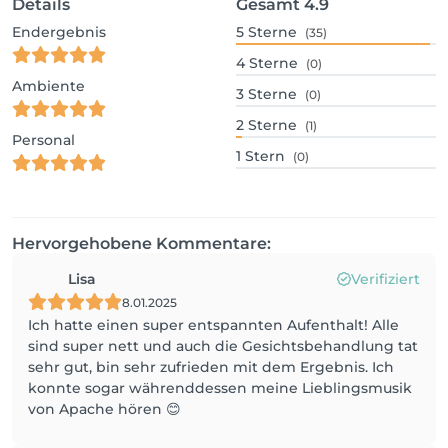
Details
Gesamt
4.9
Endergebnis
5
Sterne
(35)
4
Sterne
(0)
Ambiente
3
Sterne
(0)
2
Sterne
(1)
Personal
1
Stern
(0)
Hervorgehobene Kommentare:
Lisa
Verifiziert
8.01.2025
Ich hatte einen super entspannten Aufenthalt! Alle
sind super nett und auch die Gesichtsbehandlung tat
sehr gut, bin sehr zufrieden mit dem Ergebnis. Ich
konnte sogar währenddessen meine Lieblingsmusik
von Apache hören 😊