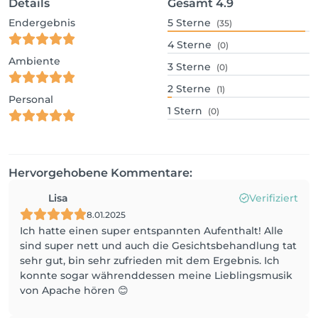
Details
Gesamt
4.9
Endergebnis
5
Sterne
(35)
4
Sterne
(0)
Ambiente
3
Sterne
(0)
2
Sterne
(1)
Personal
1
Stern
(0)
Hervorgehobene Kommentare:
Lisa
Verifiziert
8.01.2025
Ich hatte einen super entspannten Aufenthalt! Alle
sind super nett und auch die Gesichtsbehandlung tat
sehr gut, bin sehr zufrieden mit dem Ergebnis. Ich
konnte sogar währenddessen meine Lieblingsmusik
von Apache hören 😊