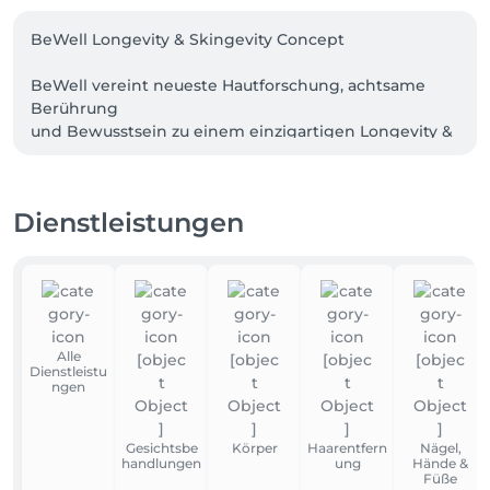
BeWell Longevity & Skingevity Concept   

BeWell vereint neueste Hautforschung, achtsame 
Berührung 

und Bewusstsein zu einem einzigartigen Longevity & 
Skingevity Concept, 

das Körper, Geist und Seele in Einklang bringt,  

sichtbar auf der Haut, 

Dienstleistungen
spürbar im ganzen Sein.   
Alle
Dienstleistu
ngen
Gesichtsbe
Körper
Haarentfern
Nägel,
handlungen
ung
Hände &
Füße