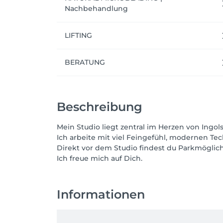
Nachbehandlung
DM oder Mail an hello@barebrowsclub.de f
LIFTING
MEINE STORNIERUNGSBEDINGUNGEN:

Bis zu 7 Tage vorher kannst du kostenfrei st
BERATUNG
Bei Absagen 6 bis 3 Tage vorher behalte ich 
Beschreibung
Ab 48 Stunden vor dem Termin oder bei Nich
Mein Studio liegt zentral im Herzen von Ingols
Ich arbeite mit viel Feingefühl, modernen T
Direkt vor dem Studio findest du Parkmögli
Ich freue mich auf Dich.
Informationen