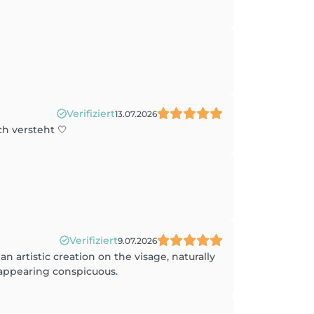
Verifiziert
13.07.2026
ch versteht 🤍
Verifiziert
9.07.2026
an artistic creation on the visage, naturally
appearing conspicuous.