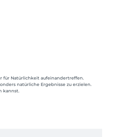
 Rechnung, da ich die Lücke so kurzfristig 
r für Natürlichkeit aufeinandertreffen.
nders natürliche Ergebnisse zu erzielen.
n kannst.