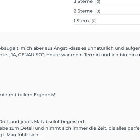
3
Sterne
(0)
2
Sterne
(0)
1
Stern
(0)
bäugelt, mich aber aus Angst -dass es unnatürlich und aufgema
te „JA, GENAU SO“. Heute war mein Termin und ich bin hin und
in mit tollem Ergebnis!!
Gritt und jedes Mal absolut begeistert.
Liebe zum Detail und nimmt sich immer die Zeit, bis alles perfe
t. Man fühlt sich...