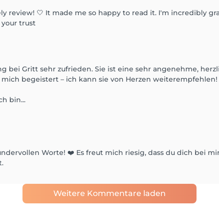
y review! 🤍 It made me so happy to read it. I'm incredibly gra
 your trust
bei Gritt sehr zufrieden. Sie ist eine sehr angenehme, herzl
t mich begeistert – ich kann sie von Herzen weiterempfehlen!
h bin...
ndervollen Worte! ❤️ Es freut mich riesig, dass du dich bei mi
.
Weitere Kommentare laden