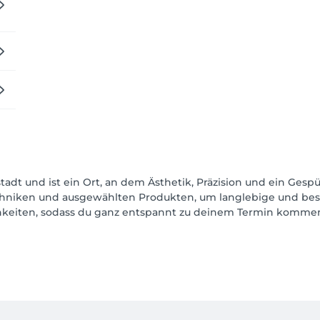
ür Wunschtermin ✉️

ornieren, und ich erstatte dir deine Anzahlung voll zurück.

die Anzahlung als Ausfallhonorar ein.

terscheinen stelle ich den vollen Behandlungspreis (100 %) in
tadt und ist ein Ort, an dem Ästhetik, Präzision und ein Gespü
echniken und ausgewählten Produkten, um langlebige und beso
chkeiten, sodass du ganz entspannt zu deinem Termin komme