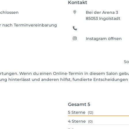
Kontakt
chlossen
Bei der Arena 3
85053 Ingolstadt
er nach Terminvereinbarung
Instagram öffnen
So
ewertungen. Wenn du einen Online-Termin in diesem Salon geb
ng hinterlässt und anderen hilfst, fundierte Entscheidungen 
Gesamt
5
5
Sterne
(12)
4
Sterne
(0)