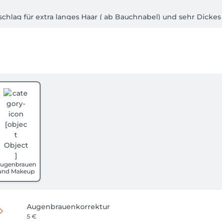
schlag für extra langes Haar ( ab Bauchnabel) und sehr Dicke
rechnet, auch wenn Sie diese Dienstleistung nicht gesonder
erständnis.

dass wissen wir genau. Da wir aber jedem Kunden den gleich
bitten wir Sie, Ihren Termin mindestens 24h im voraus zu st
ir uns vor, bei nicht erscheinen oder zu später Stornierung / 
 Master etc. 
ugenbrauen
und Makeup
Augenbrauenkorrektur
5 €