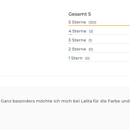
Gesamt
5
5
Sterne
(120)
4
Sterne
(3)
3
Sterne
(1)
2
Sterne
(0)
1
Stern
(0)
 Ganz besonders möchte ich mich bei Lalita für die Farbe und