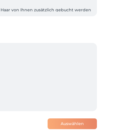
s Haar von Ihnen zusätzlich gebucht werden 
t angeben, da wir einen höheren 
en Service anbieten wollen und jedem 
ornieren oder umzulegen. 

späterem verschieben, den Betrag in voller 
Auswählen