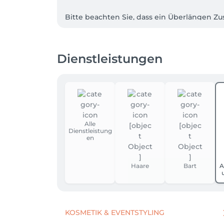
Bitte beachten Sie, dass ein Überlängen Zu
muss. Dieser wird ohnehin auch manuell be
Zeitaufwand benötigen. Wir danken für Ihr V
Dienstleistungen
Das Leben kann manchmal turbulent sein, 
Kunden einen Termin ermöglichen möchten, 
Da auch unsere Zeit wertvoll ist, behalten w
Höhe zu berechnen. 

Wir danken für Ihr Verständnis.

Wir akzeptieren nur Bar oder EC. Keine Visa,
Alle
Dienstleistung
en
Haare
Bart
A
KOSMETIK & EVENTSTYLING