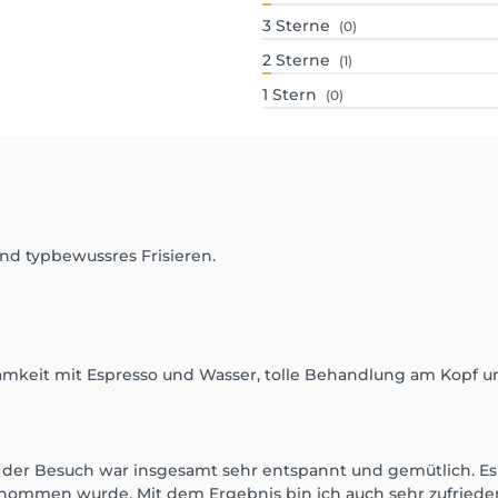
3
Sterne
(0)
2
Sterne
(1)
1
Stern
(0)
nd typbewussres Frisieren.
eit mit Espresso und Wasser, tolle Behandlung am Kopf un
 der Besuch war insgesamt sehr entspannt und gemütlich. Es
nommen wurde. Mit dem Ergebnis bin ich auch sehr zufrieden