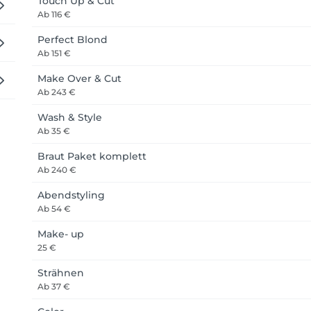
Touch Up & Cut
Ab
116 €
Perfect Blond
Ab
151 €
Make Over & Cut
Ab
243 €
Wash & Style
Ab
35 €
Braut Paket komplett
Ab
240 €
Abendstyling
Ab
54 €
Make- up
25 €
Strähnen
Ab
37 €