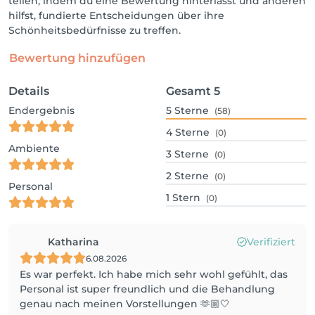
teilen, indem du eine Bewertung hinterlässt und anderen
hilfst, fundierte Entscheidungen über ihre
Schönheitsbedürfnisse zu treffen.
Bewertung hinzufügen
Details
Gesamt
5
Endergebnis
5
Sterne
(58)
4
Sterne
(0)
Ambiente
3
Sterne
(0)
2
Sterne
(0)
Personal
1
Stern
(0)
Katharina
Verifiziert
6.08.2026
Es war perfekt. Ich habe mich sehr wohl gefühlt, das
Personal ist super freundlich und die Behandlung
genau nach meinen Vorstellungen 🫶🏼🤍