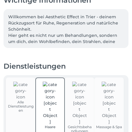
Wichtige Informationen
Willkommen bei Aesthetic Effect in Trier - deinem 
Rückzugsort für Ruhe, Regeneration und natürliche 
Schönheit.

Hier geht es nicht nur um Behandlungen, sondern 
um dich, dein Wohlbefinden, dein Strahlen, deine 
innere Balance.

Gönn dir einen Moment der Entschleunigung - und 
erlebe, wie achtsame Pflege, wohltuende Massagen 
Dienstleistungen
und ästhetische Treatments Körper, Geist und Seele 
in Einklang bringen.

Wir freuen uns, dich auf deinem Weg zu mehr 
Wohlgefühl und Ausstrahlung zu begleiten.
Alle
Dienstleistung
en
Haare
Gesichtsbeha
Massage & Spa
ndlungen