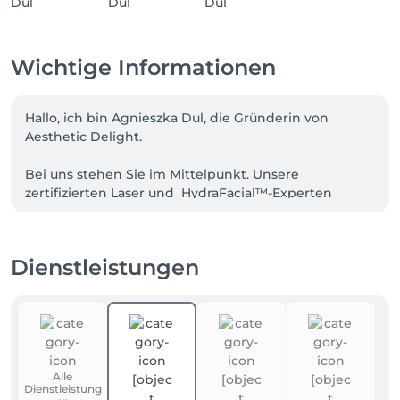
Wichtige Informationen
Hallo, ich bin Agnieszka Dul, die Gründerin von 
Aesthetic Delight. 

Bei uns stehen Sie im Mittelpunkt. Unsere 
zertifizierten Laser und  HydraFacial™-Experten 
setzen auf modernste Technologie, um Ihre Haut auf 
sanfte und effektive Weise zu revitalisieren. Mit 
individuell abgestimmten Behandlungsplänen, 
Dienstleistungen
hochwertiger Pflege und einer einladenden 
Atmosphäre sorgen wir für ein einzigartiges 
Pflegeerlebnis.

Lassen Sie uns gemeinsam den Weg zu Ihrer 
schönsten Haut gehen. 

Alle
Dienstleistung
Stornierungsregeln:
