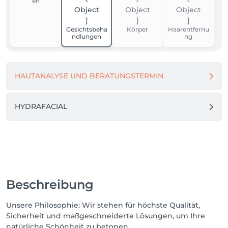
en
48 Stunden vor Termin: Keine Gebühr

Gesichtsbeha
Körper
Haarentfernu
24 Stunden vor Termin: 50% des Behandlungspreises

ndlungen
ng
Kurzfristige Absagen und Nichterscheinen voller 
Behandlungspreis wird in Rechnung gestellt.
HAUTANALYSE UND BERATUNGSTERMIN
HYDRAFACIAL
Beschreibung
Unsere Philosophie: Wir stehen für höchste Qualität,
Sicherheit und maßgeschneiderte Lösungen, um Ihre
natürliche Schönheit zu betonen.