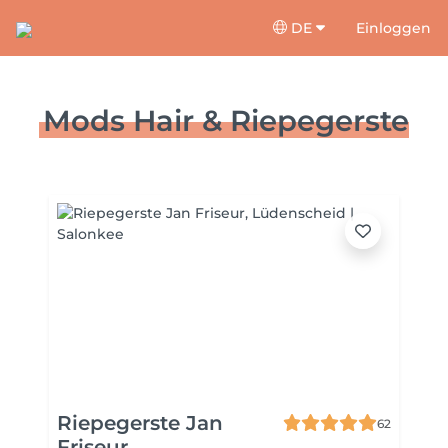
DE
Einloggen
Mods Hair & Riepegerste
Riepegerste Jan
62
Friseur