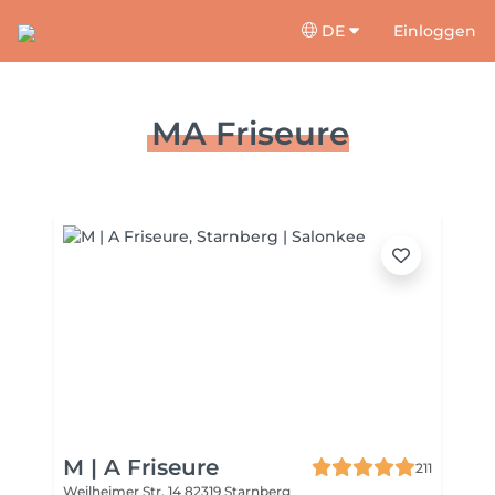
DE
Einloggen
MA Friseure
M | A Friseure
211
Weilheimer Str. 14
82319 Starnberg