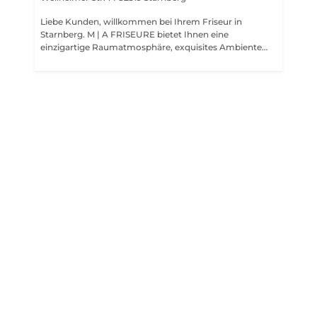
Liebe Kunden, willkommen bei Ihrem Friseur in
Starnberg. M | A FRISEURE bietet Ihnen eine
einzigartige Raumatmosphäre, exquisites Ambiente
und eine wunderschöne Dachterrasse auf der Sie vor
und nach Ihren Treatments verweilen können. Vor
jedem Treatment werden die individuellen Bedürfnisse
eines jeden Gastes ermittelt - Wir bieten Ihnen jeden
Tag ein ganzheitliches Konzept das Ihnen durch unsere
exklusiven Produkte, Entspannung und Regeneration
auf höchstem Niveau bietet. Ob nun lang oder kurz
geschnitten, lockig oder glatt, Haare haben einen
großen Einfluss auf unser Lebensgefühl. Durch unser
perfektes Handwerk verbinden wir Schnitt und
Coloration, um das Haar so natürlich wie möglich zu
belassen. Nur so wird die einzigartige Schönheit Ihres
Haares auch wirklich sichtbar. Durch die Ausbildung
von Friseurweltmeistern und viele verschiedene
highclass Schnitt & Colorations Seminare versuchen wir
immer wieder unseren Kunden einen individuellen
Look - passend zu ihrem Lifestyle zu kreieren, der sich
an der individuellen Struktur ihres Haares und Ihres
Typs orientiert. In unserem Friseursalon in Starnberg
bieten wir Ihnen eine facettenreiche Palette von
Möglichkeiten und exklusiven Produkten für Ihr Haar,