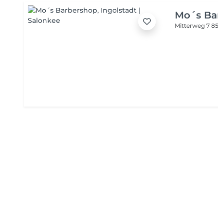
Queen Salon, I
Mo´s Ba
Mitterweg 7
85