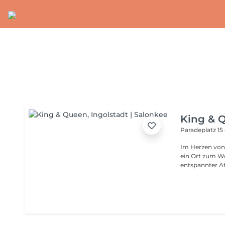
King & 
Paradeplatz 15
Im Herzen von 
ein Ort zum W
entspannter At
können. Lassen Sie sich bei einem kalten Getränk oder einem
leckeren Kaffe
informieren, d
individuelle Stil abstimmen. U
Barbier bietet 
jedes Geschlecht. Wir freuen uns auf Ihren Besuch