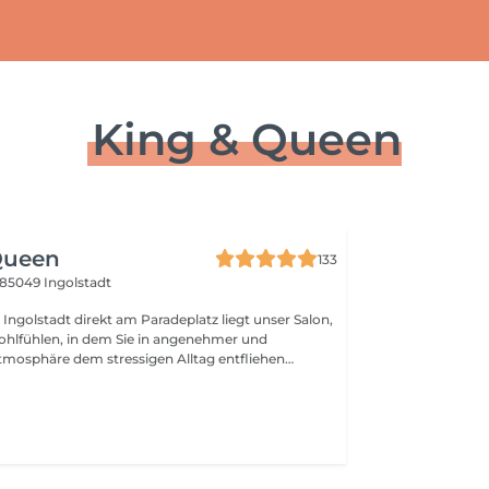
King & Queen
Queen
133
85049 Ingolstadt
Ingolstadt direkt am Paradeplatz liegt unser Salon,
ohlfühlen, in dem Sie in angenehmer und
mosphäre dem stressigen Alltag entfliehen
e über unsere zahlreichen Behandlungen
ie wir auf Ihre persönlichen Wünsche und Ihren
nser Konzept aus Friseur und
den passenden Service und die richtige Pflege für
 im King &