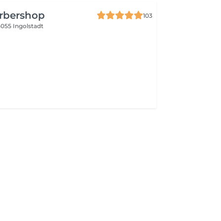
hrem Friseur und Barbier in Ingolstadt.
rbershop
103
055 Ingolstadt