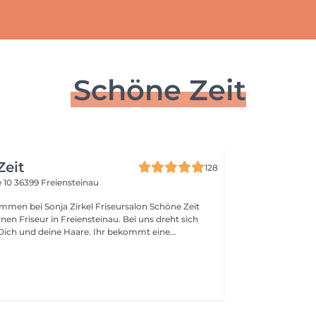
Schöne Zeit
Zeit
128
 10
36399 Freiensteinau
ommen bei Sonja Zirkel Friseursalon Schöne Zeit
n Friseur in Freiensteinau. Bei uns dreht sich
Dich und deine Haare. Ihr bekommt eine
eratung, klassische und trendige Frisuren, moderne
den Calligraphy Cut und Tipps zur professionellen
ich kannst du bei uns auch alle dafür benötigten
ehst du im
dass du dich wohlfühlst und deine Haare genau die