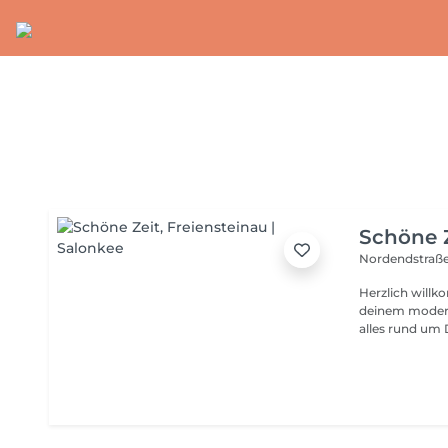
Schöne 
Nordendstraße
Herzlich willk
deinem moderne
alles rund um 
individuelle B
Techniken wie 
Pflege. Natürl
Produkte kaufen. Wir versprechen dir: Bei uns st
Mittelpunkt. Unsere stilvollen Räumlichkeiten in Freiensteinau
sorgen dafür, 