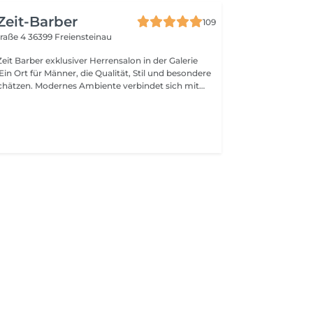
t bekommen, die sie verdienen. Aber schau dir
am besten selbst einmal an. Gerne auf unserer
eit-Barber
109
 am allerliebsten in echt. Wir freuen uns auf dich!
traße 4
36399 Freiensteinau
 Herrensalon in der Galerie
hätzen. Modernes Ambiente verbindet sich mit
werk und ausgebildetem Fachpersonal im Friseur-
 Bartpflege und
uts , mit Anspruch an Qualität und Detail.