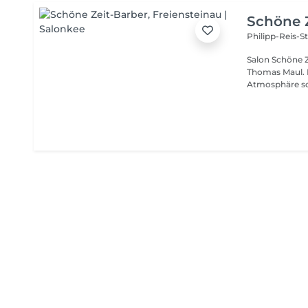
Aufmerksamkei
unseren Salon 
Schöne Z
Homepage, aber
Philipp-Reis-S
Salon Schöne Zeit Barber exklusiver
Thomas Maul. Ein Ort für Männer, die Qualität, Stil und besondere
Atmosphäre sc
präzisem Hand
und Barberbereich. Individuelle Haarschnitte,
moderne Fade C