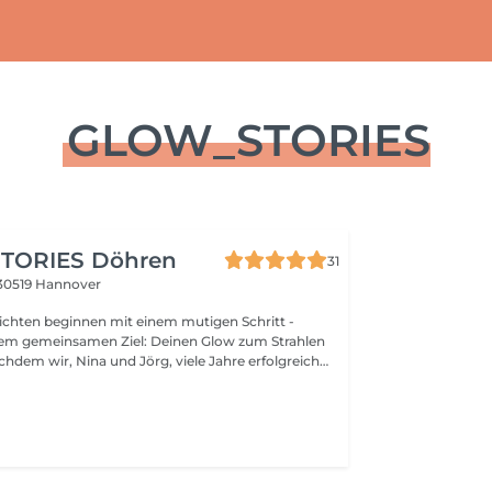
GLOW_STORIES
TORIES Döhren
31
30519 Hannover
chten beginnen mit einem mutigen Schritt -
nem gemeinsamen Ziel: Deinen Glow zum Strahlen
nauten in List und Linden geführt haben, war es Zeit
es. Mit der Zusammenführung der Salons
 Bestform in Döhren entstand ein Ort, der unsere
ür modernes Hairstyling, individuelle Beratung und
eint: Glow Stories Doch Glow Stories ist
in Name. Es ist ein Team aus kreativen Köpfen, die