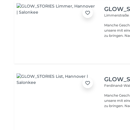
ihre Leidensch
jeden Tag aufs
GLOW_S
inspirieren u
Limmerstraße
du. Denn bei Glow Stories geht es nicht nur um Haare - es geht
um dich und de
Manche Geschi
Salon mit eine
unsere mit ei
bereit für dein
zu bringen. Nachdem wir, Nina und Jörg, viele Jahre erfolgreich
die Salons Trio
für etwas Neu
Trionauten und
Leidenschaft f
kreative Techniken ver
mehr als nur e
ihre Leidensch
jeden Tag aufs
GLOW_ST
inspirieren u
Ferdinand-Wal
du. Denn bei Glow Stories geht es nicht nur um Haare - es geht
um dich und de
Manche Geschi
Salon mit eine
unsere mit ei
bereit für dein
zu bringen. Nachdem wir, Nina und Jörg, viele Jahre erfolgreich
die Salons Trio
für etwas Neu
Trionauten und
Leidenschaft f