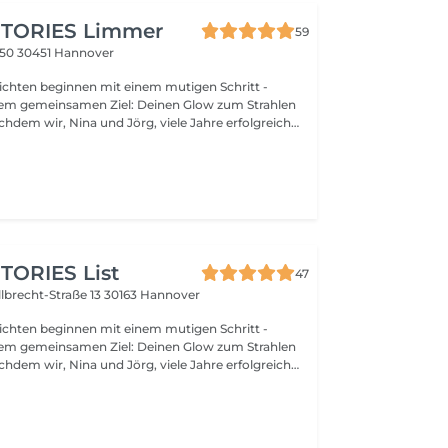
aft für Haarschnitte, Farbtechniken und Styling
 Neue leben. Wir fordern uns gegenseitig heraus,
TORIES Limmer
59
ns und wachsen gemeinsam - und das spürst auch
 50
30451 Hannover
ine Geschichte. Wir sorgen dafür, dass du den
chten beginnen mit einem mutigen Schritt -
m Lächeln verlässt - strahlend, selbstbewusst und
nem gemeinsamen Ziel: Deinen Glow zum Strahlen
en nächsten großen Auftritt.
nauten in List und Linden geführt haben, war es Zeit
es. Mit der Zusammenführung der Salons
 Bestform in Döhren entstand ein Ort, der unsere
ür modernes Hairstyling, individuelle Beratung und
eint: Glow Stories Doch Glow Stories ist
in Name. Es ist ein Team aus kreativen Köpfen, die
aft für Haarschnitte, Farbtechniken und Styling
 Neue leben. Wir fordern uns gegenseitig heraus,
ORIES List
47
ns und wachsen gemeinsam - und das spürst auch
lbrecht-Straße 13
30163 Hannover
ine Geschichte. Wir sorgen dafür, dass du den
chten beginnen mit einem mutigen Schritt -
m Lächeln verlässt - strahlend, selbstbewusst und
nem gemeinsamen Ziel: Deinen Glow zum Strahlen
en nächsten großen Auftritt.
nauten in List und Linden geführt haben, war es Zeit
es. Mit der Zusammenführung der Salons
 Bestform in Döhren entstand ein Ort, der unsere
ür modernes Hairstyling, individuelle Beratung und