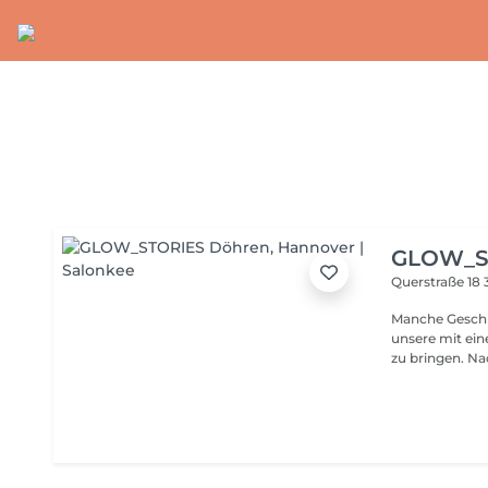
GLOW_S
Querstraße 18
Manche Geschi
unsere mit ei
zu bringen. Nachdem wir, Nina und Jörg, viele Jahre erfolgreich
die Salons Trio
für etwas Neu
Trionauten und
Leidenschaft f
kreative Techniken ver
mehr als nur e