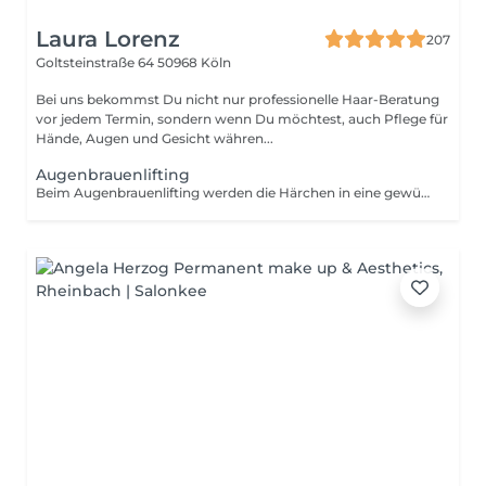
Laura Lorenz
207
Goltsteinstraße 64
50968 Köln
Bei uns bekommst Du nicht nur professionelle Haar-Beratung
vor jedem Termin, sondern wenn Du möchtest, auch Pflege für
Hände, Augen und Gesicht währen...
Augenbrauenlifting
Beim Augenbrauenlifting werden die Härchen in eine gewünschte Form gebracht und fixiert, sodass sie voller und definierter wirken. Im Paket enthalten sind das Liften der Augenbrauen, das Färben für mehr Ausdruck sowie eine präzise Augenbrauenkorrektur. Abgerundet wird die Behandlung mit einer luxuriösen Augenpflege in Pad-Form, die die Haut erfrischt und mit Feuchtigkeit versorgt.