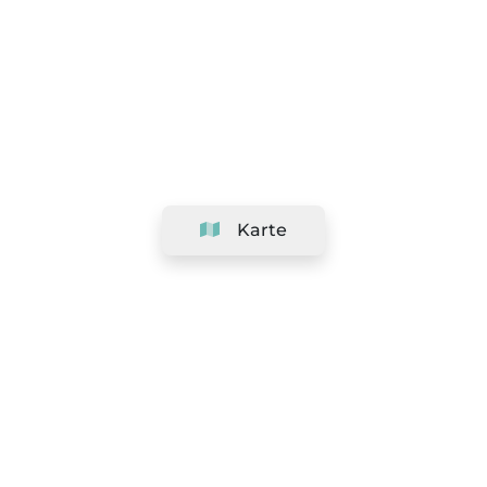
Karte
Unternehmen
Support
Team
&
Jobs
Ihr Geschäft hinzufügen