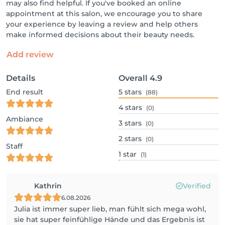
may also find helpful. If you've booked an online
appointment at this salon, we encourage you to share
your experience by leaving a review and help others
make informed decisions about their beauty needs.
Add review
Details
Overall
4.9
End result
5
stars
(88)
4
stars
(0)
Ambiance
3
stars
(0)
2
stars
(0)
Staff
1
star
(1)
Kathrin
Verified
6.08.2026
Julia ist immer super lieb, man fühlt sich mega wohl,
sie hat super feinfühlige Hände und das Ergebnis ist